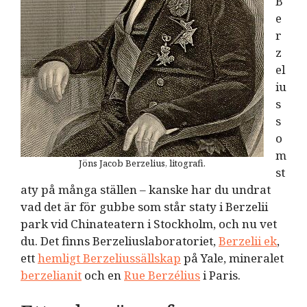
B
e
r
z
el
iu
s
s
o
m
Jöns Jacob Berzelius, litografi.
st
aty på många ställen – kanske har du undrat
vad det är för gubbe som står staty i Berzelii
park vid Chinateatern i Stockholm, och nu vet
du. Det finns Berzeliuslaboratoriet,
Berzelii ek
,
ett
hemligt Berzeliussällskap
på Yale, mineralet
berzelianit
och en
Rue Berzélius
i Paris.