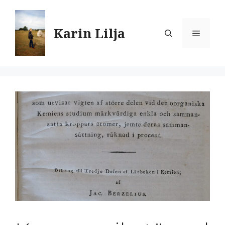
Hoppa
till
Karin Lilja
innehåll
Meny