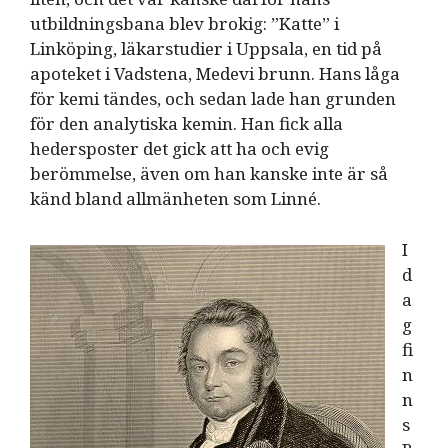
utbildningsbana blev brokig: ”Katte” i
Linköping, läkarstudier i Uppsala, en tid på
apoteket i Vadstena, Medevi brunn. Hans låga
för kemi tändes, och sedan lade han grunden
för den analytiska kemin. Han fick alla
hedersposter det gick att ha och evig
berömmelse, även om han kanske inte är så
känd bland allmänheten som Linné.
I
d
a
g
fi
n
n
s