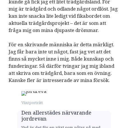
kunde gå fick jag ett litet trädgårdsland. För
mig är trädgård och odlande något ordlöst. Jag
kan inte snacka lite ledigt vid fikabordet om
aktuella trädgårdsprojekt – det är som att
fråga mig om mina djupaste drömmar.
För en skrivande människa är detta märkligt.
Jag får bara inte ut något, fast jag vet att det
finns så mycket inne i mig. Både kunskap och
funderingar. Så därför tvingar jag mig ibland
att skriva om trädgård, bara som en övning.
Kanske fler är intresserade av mina försök.
Växtporträtt
Den allerstädes närvarande
jordrevan
Vad är det för en växt som påtar på med